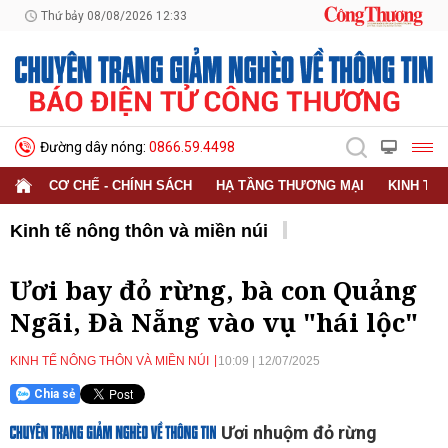
Thứ bảy 08/08/2026 12:33
Đường dây nóng:
0866.59.4498
CƠ CHẾ - CHÍNH SÁCH
HẠ TẦNG THƯƠNG MẠI
KINH TẾ
Kinh tế nông thôn và miền núi
Ươi bay đỏ rừng, bà con Quảng
Ngãi, Đà Nẵng vào vụ "hái lộc"
KINH TẾ NÔNG THÔN VÀ MIỀN NÚI
10:09
|
12/07/2025
Chia sẻ
Ươi nhuộm đỏ rừng