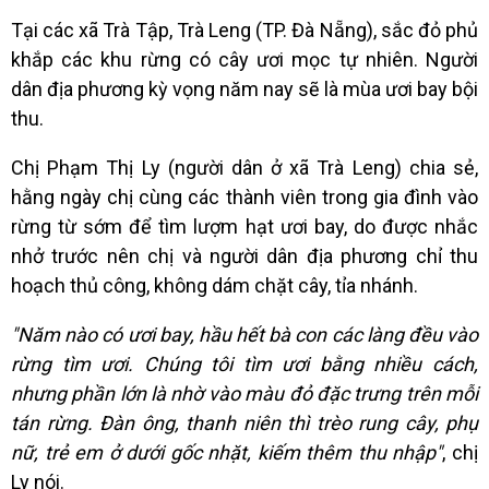
Tại các xã Trà Tập, Trà Leng (TP. Đà Nẵng), sắc đỏ phủ
khắp các khu rừng có cây ươi mọc tự nhiên. Người
dân địa phương kỳ vọng năm nay sẽ là mùa ươi bay bội
thu.
Chị Phạm Thị Ly (người dân ở xã Trà Leng) chia sẻ,
hằng ngày chị cùng các thành viên trong gia đình vào
rừng từ sớm để tìm lượm hạt ươi bay, do được nhắc
nhở trước nên chị và người dân địa phương chỉ thu
hoạch thủ công, không dám chặt cây, tỉa nhánh.
"Năm nào có ươi bay, hầu hết bà con các làng đều vào
rừng tìm ươi. Chúng tôi tìm ươi bằng nhiều cách,
nhưng phần lớn là nhờ vào màu đỏ đặc trưng trên mỗi
tán rừng. Đàn ông, thanh niên thì trèo rung cây, phụ
nữ, trẻ em ở dưới gốc nhặt, kiếm thêm thu nhập"
, chị
Ly nói.