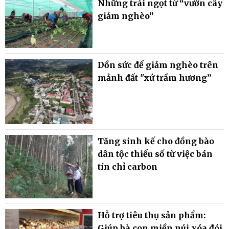
Những trái ngọt từ “vườn cây
giảm nghèo”
Dồn sức để giảm nghèo trên
mảnh đất "xứ trầm hương”
Tăng sinh kế cho đồng bào
dân tộc thiểu số từ việc bán
tín chỉ carbon
Hỗ trợ tiêu thụ sản phẩm:
Giúp bà con miền núi xóa đói