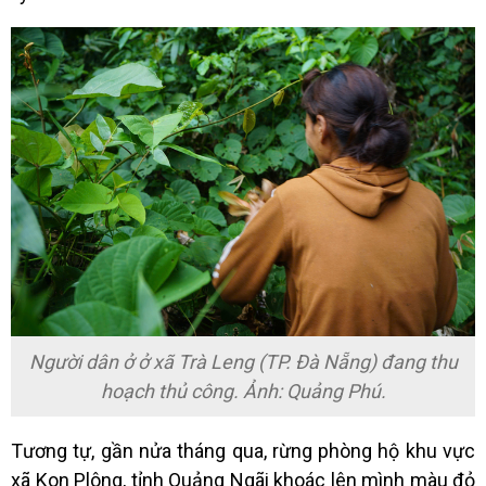
Người dân ở ở xã Trà Leng (TP. Đà Nẵng) đang thu
hoạch thủ công. Ảnh: Quảng Phú.
Tương tự, gần nửa tháng qua, rừng phòng hộ khu vực
xã Kon Plông, tỉnh Quảng Ngãi khoác lên mình màu đỏ