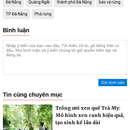
Đà Nẵng
Quảng Ngãi
thành phố Đà Nẵng
bảo vệ rừng
TP Đà Nẵng
Phá rừng
Bình luận
Gửi bình luận
Tin cùng chuyên mục
Trồng ươi xen quế Trà My:
Mô hình xen canh hiệu quả,
tạo sinh kế lâu dài