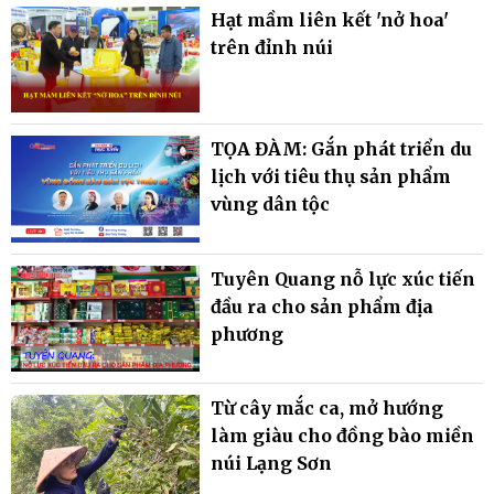
Hạt mầm liên kết 'nở hoa'
trên đỉnh núi
TỌA ĐÀM: Gắn phát triển du
lịch với tiêu thụ sản phẩm
vùng dân tộc
Tuyên Quang nỗ lực xúc tiến
đầu ra cho sản phẩm địa
phương
Từ cây mắc ca, mở hướng
làm giàu cho đồng bào miền
núi Lạng Sơn