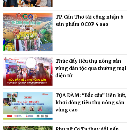
TP. Cần Thơ tái công nhận 6
sản phẩm OCOP 4 sao
Thúc đẩy tiêu thụ nông sản
vùng dân tộc qua thương mại
điện tử
TỌA ĐÀM: “Bắc cầu” liên kết,
khơi dòng tiêu thụ nông sản
vùng cao
Phụ nữ Cơ Tu thay đổi nếp