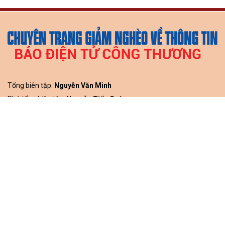
Tổng biên tập:
Nguyễn Văn Minh
Phó tổng biên tập:
Nguyễn Tiến Cường
Nguyễn Thị Thùy Linh
® Giấy phép hoạt động Chuyên trang của Báo điện tử số 23/GP-
CBC do Cục Báo chí - Bộ Thông tin và Truyền thông cấp ngày
9/8/2023
Tòa soạn: Tầng 10-11, Tòa nhà Bộ Công Thương, số 655 Phạm
Văn Đồng, Nghĩa Đô, Hà Nội.
Hotline:
0866.59.4498
Tel:
0243.936.6400
- Fax:
0243.936.6402
Email:
baodientubct@gmail.com