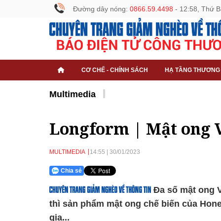
Đường dây nóng:
0866.59.4498
- 12:59, Thứ B
CƠ CHẾ - CHÍNH SÁCH
HẠ TẦNG THƯƠNG
Multimedia
Longform | Mật ong V
MULTIMEDIA
14:55
|
30/01/2023
Chia sẻ
Đa số mật ong V
thì sản phẩm mật ong chế biến của Hon
gia...