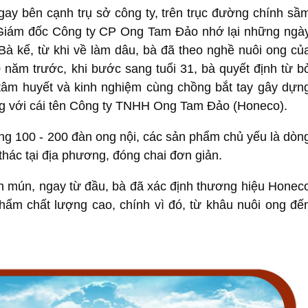
gay bên cạnh trụ sở công ty, trên trục đường chính sầ
 Giám đốc Công ty CP Ong Tam Đảo nhớ lại những ngà
Bà kể, từ khi về làm dâu, bà đã theo nghề nuôi ong củ
 năm trước, khi bước sang tuổi 31, bà quyết định từ b
 tâm huyết và kinh nghiệm cùng chồng bắt tay gây dựn
ng với cái tên Công ty TNHH Ong Tam Đảo (Honeco).
ng 100 - 200 đàn ong nội, các sản phẩm chủ yếu là dòn
hác tại địa phương, đóng chai đơn giản.
 mún, ngay từ đầu, bà đã xác định thương hiệu Honec
phẩm chất lượng cao, chính vì đó, từ khâu nuôi ong đế