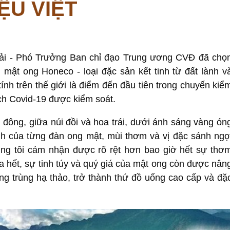
ỆU VIỆT
Hải - Phó Trưởng Ban chỉ đạo Trung ương CVĐ đã chọ
mật ong Honeco - loại đặc sản kết tinh từ đất lành v
ính trên thế giới là điểm đến đầu tiên trong chuyến kiể
ịch Covid-19 được kiểm soát.
đông, giữa núi đồi và hoa trái, dưới ánh sáng vàng ón
ánh của từng đàn ong mật, mùi thơm và vị đặc sánh ngọ
úng tôi cảm nhận được rõ rệt hơn bao giờ hết sự thơ
ưa hết, sự tinh túy và quý giá của mật ong còn được nân
ông trùng hạ thảo, trở thành thứ đồ uống cao cấp và đặ