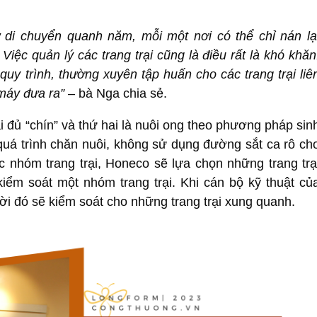
di chuyển quanh năm, mỗi một nơi có thể chỉ nán lạ
iệc quản lý các trang trại cũng là điều rất là khó khăn
uy trình, thường xuyên tập huấn cho các trang trại liê
máy đưa ra”
– bà Nga chia sẻ.
ải đủ “chín” và thứ hai là nuôi ong theo phương pháp sin
quá trình chăn nuôi, không sử dụng đường sắt ca rô ch
ác nhóm trang trại, Honeco sẽ lựa chọn những trang trạ
kiểm soát một nhóm trang trại. Khi cán bộ kỹ thuật củ
 đó sẽ kiểm soát cho những trang trại xung quanh.