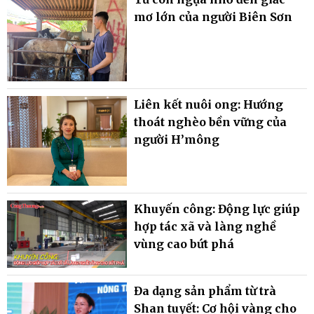
mơ lớn của người Biên Sơn
Liên kết nuôi ong: Hướng
thoát nghèo bền vững của
người H’mông
Khuyến công: Động lực giúp
hợp tác xã và làng nghề
vùng cao bứt phá
Đa dạng sản phẩm từ trà
Shan tuyết: Cơ hội vàng cho