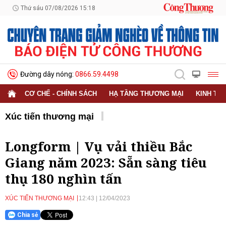
Thứ sáu 07/08/2026 15:18
Đường dây nóng:
0866.59.4498
CƠ CHẾ - CHÍNH SÁCH
HẠ TẦNG THƯƠNG MẠI
KINH TẾ
Xúc tiến thương mại
Longform | Vụ vải thiều Bắc
Giang năm 2023: Sẵn sàng tiêu
thụ 180 nghìn tấn
XÚC TIẾN THƯƠNG MẠI
12:43
|
12/04/2023
Chia sẻ