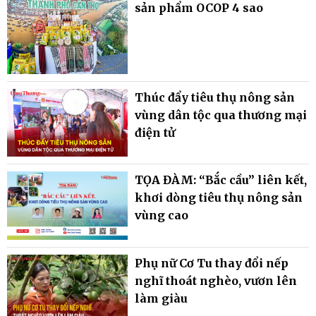
sản phẩm OCOP 4 sao
Thúc đẩy tiêu thụ nông sản
vùng dân tộc qua thương mại
điện tử
TỌA ĐÀM: “Bắc cầu” liên kết,
khơi dòng tiêu thụ nông sản
vùng cao
Phụ nữ Cơ Tu thay đổi nếp
nghĩ thoát nghèo, vươn lên
làm giàu