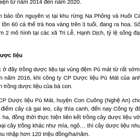
 hiện từ năm 2014 đến năm 2020.
bảo tồn nguyên vị tại khu rừng Na Phông và Huôi C
 tồn 60 cá thể trà hoa vàng trên 3 tuổi, đang ra hoa. S
2 mô hình tại các xã Tri Lễ, Hạnh Dịch, tỷ lệ sống đạ
ược liệu
 ở đây trồng dược liệu tại vùng đệm
Pù mát
từ rất sớm
 đến năm 2016, khi công ty CP Dược liệu Pù Mát của an
n trồng dược liệu của bà con.
CP Dược liệu Pù Mát, huyện Con Cuông (
Nghệ An)
ch
 điểm cây cà gai leo, cây thìa canh, đến nay Công ty đ
 ha, đồng thời thực hiện liên kết trồng cây dược liệu vớ
oại cây trồng khác như mía, ngô… thì cây dược liệu nh
ó thu nhập hơn 120 triệu đồng/ha/năm.