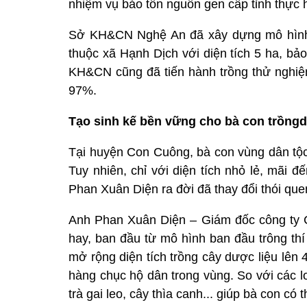
nhiệm vụ bảo tồn nguồn gen cấp tỉnh thực
Sở KH&CN Nghệ An đã xây dựng mô hình 
thuộc xã Hạnh Dịch với diện tích 5 ha, bảo
KH&CN cũng đã tiến hành trồng thử nghiệm 
97%.
Tạo sinh kế bền vững cho bà con trồng
d
Tại huyện Con Cuông, bà con vùng dân tộc
Tuy nhiên, chỉ với diện tích nhỏ lẻ, mãi
Phan Xuân Diện ra đời đã thay đổi thói que
Anh Phan Xuân Diện – Giám đốc công ty 
hay, ban đầu từ mô hình ban đầu trông thí
mở rộng diện tích trồng cây dược liệu lên 4
hàng chục hộ dân trong vùng. So với các l
trà gai leo, cây thìa canh... giúp bà con c