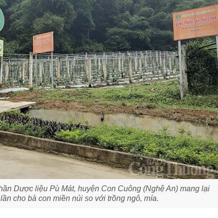
phần Dược liệu Pù Mát, huyện Con Cuông (Nghệ An) mang lại
lần cho bà con miền núi so với trồng ngô, mía.