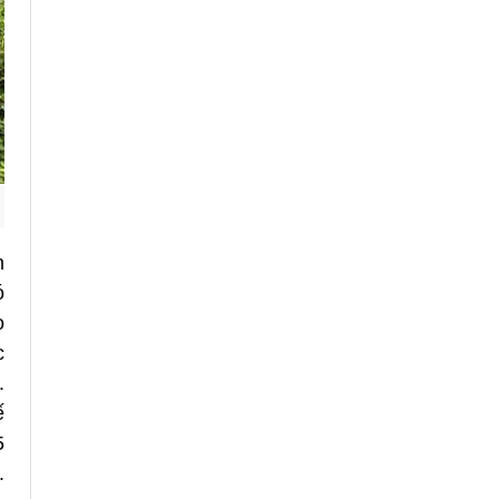
n
ó
o
c
.
ế
5
.