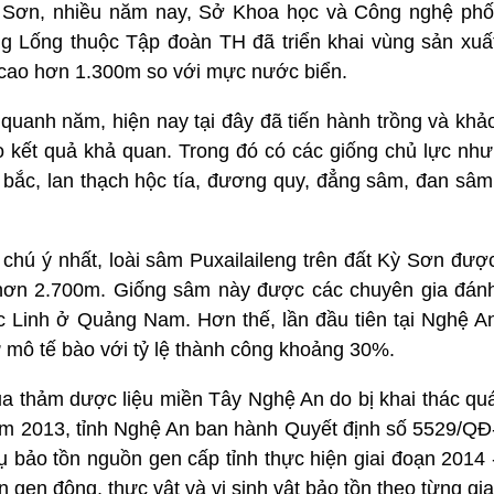
ỳ Sơn, nhiều năm nay, Sở Khoa học và Công nghệ phố
 Lống thuộc Tập đoàn TH đã triển khai vùng sản xuấ
ộ cao hơn 1.300m so với mực nước biển.
quanh năm, hiện nay tại đây đã tiến hành trồng và khả
o kết quả khả quan. Trong đó có các giống chủ lực như
t bắc, lan thạch hộc tía, đương quy, đẳng sâm, đan sâm
chú ý nhất, loài sâm Puxailaileng trên đất Kỳ Sơn đượ
o hơn 2.700m. Giống sâm này được các chuyên gia đán
 Linh ở Quảng Nam. Hơn thế, lần đầu tiên tại Nghệ A
 mô tế bào với tỷ lệ thành công khoảng 30%.
ủa thảm dược liệu
miền Tây Nghệ An
do bị khai thác qu
ăm 2013, tỉnh Nghệ An ban hành Quyết định số 5529/QĐ
bảo tồn nguồn gen cấp tỉnh thực hiện giai đoạn 2014 
en động, thực vật và vi sinh vật bảo tồn theo từng gia