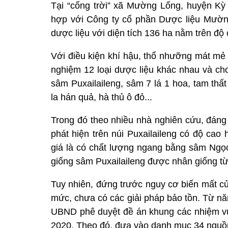
Tại “cổng trời” xã Mường Lống, huyện K
hợp với Công ty cổ phần Dược liệu Mường
dược liệu với diện tích 136 ha nằm trên đ
Với điều kiện khí hậu, thổ nhưỡng mát mẻ 
nghiệm 12 loại dược liệu khác nhau và ch
sâm Puxailaileng, sâm 7 lá 1 hoa, tam thấ
la hán quả, hà thủ ô đỏ...
Trong đó theo nhiều nhà nghiên cứu, đáng 
phát hiện trên núi Puxailaileng có độ ca
giá là có chất lượng ngang bằng sâm Ngọc
giống sâm Puxailaileng được nhân giống từ
Tuy nhiên, đứng trước nguy cơ biến mất c
mức, chưa có các giải pháp bảo tồn. Từ n
UBND phê duyệt đề án khung các nhiệm vụ 
2020. Theo đó, đưa vào danh mục 34 nguồn g