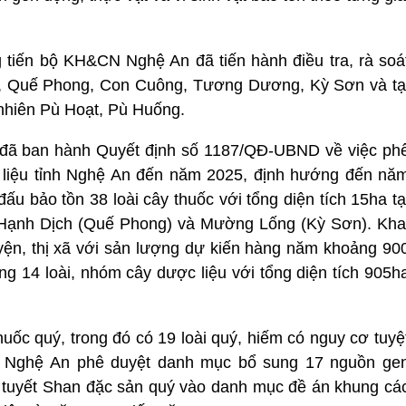
tiến bộ KH&CN Nghệ An đã tiến hành điều tra, rà soá
u, Quế Phong, Con Cuông, Tương Dương, Kỳ Sơn và tạ
nhiên Pù Hoạt, Pù Huống.
đã ban hành Quyết định số 1187/QĐ-UBND về việc ph
c liệu tỉnh Nghệ An đến năm 2025, định hướng đến nă
u bảo tồn 38 loài cây thuốc với tổng diện tích 15ha tạ
 Hạnh Dịch (Quế Phong) và Mường Lống (Kỳ Sơn). Kha
uyện, thị xã với sản lượng dự kiến hàng năm khoảng 90
ng 14 loài, nhóm cây dược liệu với tổng diện tích 905h
ốc quý, trong đó có 19 loài quý, hiếm có nguy cơ tuyệ
h Nghệ An phê duyệt danh mục bổ sung 17 nguồn ge
 tuyết Shan đặc sản quý vào danh mục đề án khung cá