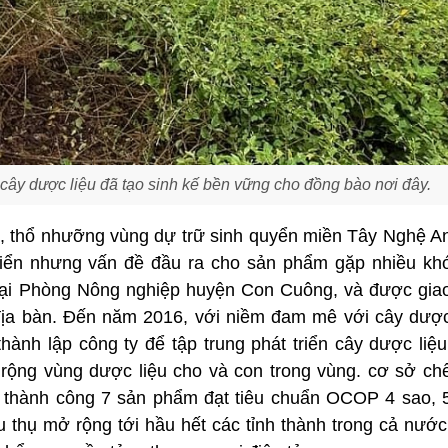
cây dược liệu đã tạo sinh kế bền vững cho đồng bào nơi đây.
ậu, thổ nhưỡng vùng dự trữ sinh quyển miền Tây Nghệ A
triển nhưng vấn đề đầu ra cho sản phẩm gặp nhiều kh
 tại Phòng Nông nghiệp huyện Con Cuông, và được gia
 địa bàn. Đến năm 2016, với niềm đam mê với cây dượ
hành lập công ty để tập trung phát triển cây dược liệu
rộng vùng dược liệu cho và con trong vùng. cơ sở ch
ển thành công 7 sản phẩm đạt tiêu chuẩn OCOP 4 sao, 
êu thụ mở rộng tới hầu hết các tỉnh thành trong cả nước