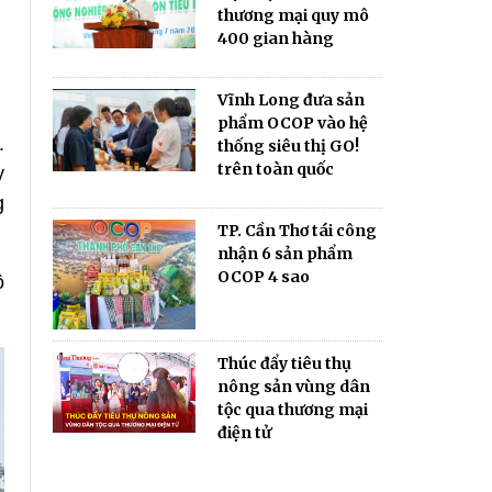
thương mại quy mô
400 gian hàng
Vĩnh Long đưa sản
phẩm OCOP vào hệ
.
thống siêu thị GO!
trên toàn quốc
y
g
TP. Cần Thơ tái công
nhận 6 sản phẩm
OCOP 4 sao
ộ
Thúc đẩy tiêu thụ
nông sản vùng dân
tộc qua thương mại
điện tử