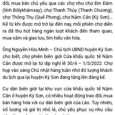
đổi, mua bán chủ yếu qua các chợ như chợ Đin Đăm
(tỉnh Bôlykhămxay), chợ Thanh Thủy (Thanh Chương),
chợ Thông Thụ (Quế Phong), chợ Nậm Cắn (Kỳ Sơn)…
Kể từ khi được mở trở lại đến nay, mỗi phiên chợ diễn
ra đã thu hút hàng ngàn lượt khách đến tham quan,
mua sắm và giao lưu, tìm hiểu văn hóa.
Ông Nguyễn Hữu Minh – Chủ tịch UBND huyện Kỳ Sơn
cho biết, chợ phiên biên giới Cửa khẩu quốc tế Nậm
Cắn được mở lại từ dịp nghỉ lễ 30/4 – 1/5/2022. Chợ
họp vào sáng Chủ nhật hàng tuần nhờ đó lượng khách
du lịch qua lại huyện Kỳ Sơn đang tăng lên đáng kể.
Cư dân biên giới tại khu vực cửa khẩu quốc tế Nậm
Cắn ở huyện Kỳ Sơn, có nhiều hoạt động trao đổi, mua
bán hàng hóa với cư dân biên giới của Lào. Tuy nhiên,
số lượng và giá trị nhỏ lẻ, chủ yếu phục vụ nhu cầu