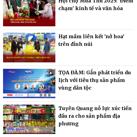
Hội chợ Mùa Thu 2025: 'Điểm
chạm' kinh tế và văn hóa
Hạt mầm liên kết 'nở hoa'
trên đỉnh núi
TỌA ĐÀM: Gắn phát triển du
lịch với tiêu thụ sản phẩm
vùng dân tộc
Tuyên Quang nỗ lực xúc tiến
đầu ra cho sản phẩm địa
phương