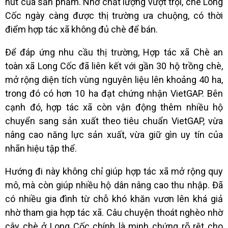
hút của sản phẩm. Nhờ chất lượng vượt trội, chè Long
Cốc ngày càng được thị trường ưa chuộng, có thời
điểm hợp tác xã không đủ chè để bán.
Để đáp ứng nhu cầu thị trường, Hợp tác xã Chè an
toàn xã Long Cốc đã liên kết với gần 30 hộ trồng chè,
mở rộng diện tích vùng nguyên liệu lên khoảng 40 ha,
trong đó có hơn 10 ha đạt chứng nhận VietGAP. Bên
cạnh đó, hợp tác xã còn vận động thêm nhiều hộ
chuyển sang sản xuất theo tiêu chuẩn VietGAP, vừa
nâng cao năng lực sản xuất, vừa giữ gìn uy tín của
nhãn hiệu tập thể.
Hướng đi này không chỉ giúp hợp tác xã mở rộng quy
mô, mà còn giúp nhiều hộ dân nâng cao thu nhập. Đã
có nhiều gia đình từ chỗ khó khăn vươn lên khá giả
nhờ tham gia hợp tác xã. Câu chuyện thoát nghèo nhờ
cây chè ở Long Cốc chính là minh chứng rõ rệt cho