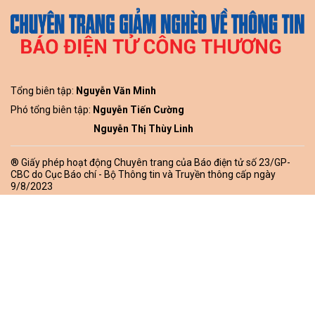
Tổng biên tập:
Nguyễn Văn Minh
Phó tổng biên tập:
Nguyễn Tiến Cường
Nguyễn Thị Thùy Linh
® Giấy phép hoạt động Chuyên trang của Báo điện tử số 23/GP-
CBC do Cục Báo chí - Bộ Thông tin và Truyền thông cấp ngày
9/8/2023
Tòa soạn: Tầng 10-11, Tòa nhà Bộ Công Thương, số 655 Phạm
Văn Đồng, Nghĩa Đô, Hà Nội.
Hotline:
0866.59.4498
Tel:
0243.936.6400
- Fax:
0243.936.6402
Email:
baodientubct@gmail.com
Bản quyền thuộc về Báo Công Thương. Cấm sao chép dưới mọi
hình thức nếu không có sự chấp thuận bằng văn bản.