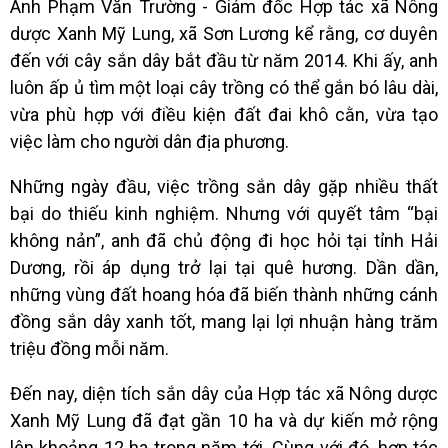
Anh Phạm Văn Trường - Giám đốc Hợp tác xã Nông
dược Xanh Mỹ Lung, xã Sơn Lương kể rằng, cơ duyên
đến với cây sắn dây bắt đầu từ năm 2014. Khi ấy, anh
luôn ấp ủ tìm một loại cây trồng có thể gắn bó lâu dài,
vừa phù hợp với điều kiện đất đai khô cằn, vừa tạo
việc làm cho người dân địa phương.
Những ngày đầu, việc trồng sắn dây gặp nhiều thất
bại do thiếu kinh nghiệm. Nhưng với quyết tâm “bại
không nản”, anh đã chủ động đi học hỏi tại tỉnh Hải
Dương, rồi áp dụng trở lại tại quê hương. Dần dần,
những vùng đất hoang hóa đã biến thành những cánh
đồng sắn dây xanh tốt, mang lại lợi nhuận hàng trăm
triệu đồng mỗi năm.
Đến nay, diện tích sắn dây của Hợp tác xã Nông dược
Xanh Mỹ Lung đã đạt gần 10 ha và dự kiến mở rộng
lên khoảng 12 ha trong năm tới. Cùng với đó, hợp tác