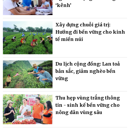
‘kênh’
Xây dựng chuỗi giá trị:
Hướng đi bền vững cho kinh
tế miền núi
Du lịch cộng đồng: Lan toả
bản sắc, giảm nghèo bền
vững
Thu hẹp vùng trắng thông
tin - sinh kế bền vững cho
nông dân vùng sâu